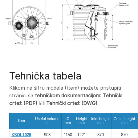
Tehnička tabela
Klikom na šifru modela (Item) možete pristupiti
stranici sa
tehničkom dokumentacijom:
Tehnički
crtež (PDF)
i/ili
Tehnički crtež (DWG)
.
Useful Volume
Ø
Height
Inlet height
Outlet height
Item
lt
mm
mm
mm
mm
XSOL1026
903
1150
1221
870
870