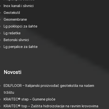
Inox kanali i slivnici
Geotekstil
Geomembrane
Lg poklopci za šahte
Lg rešetke
Betonski slivnici
Lg penjalice za šahte
Novosti
EDILFLOOR – Italijanski proizvođač geotekstila na našem
tržištu
KRAITEC® step – Gumene ploče
KRAITEC® top – Zaštita hidroizolacije na ravnim krovovima