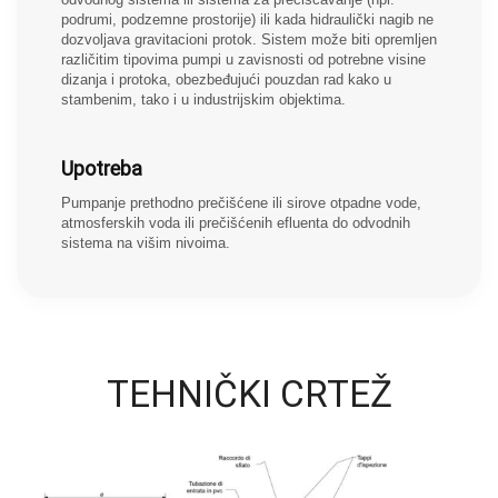
podrumi, podzemne prostorije) ili kada hidraulički nagib ne
dozvoljava gravitacioni protok. Sistem može biti opremljen
različitim tipovima pumpi u zavisnosti od potrebne visine
dizanja i protoka, obezbeđujući pouzdan rad kako u
stambenim, tako i u industrijskim objektima.
Upotreba
Pumpanje prethodno prečišćene ili sirove otpadne vode,
atmosferskih voda ili prečišćenih efluenta do odvodnih
sistema na višim nivoima.
TEHNIČKI CRTEŽ