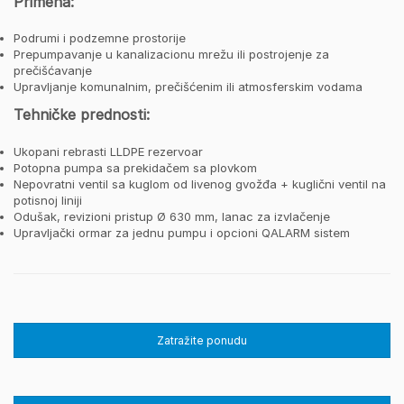
Primena:
Podrumi i podzemne prostorije
Prepumpavanje u kanalizacionu mrežu ili postrojenje za
prečišćavanje
Upravljanje komunalnim, prečišćenim ili atmosferskim vodama
Tehničke prednosti:
Ukopani rebrasti LLDPE rezervoar
Potopna pumpa sa prekidačem sa plovkom
Nepovratni ventil sa kuglom od livenog gvožđa + kuglični ventil na
potisnoj liniji
Odušak, revizioni pristup Ø 630 mm, lanac za izvlačenje
Upravljački ormar za jednu pumpu i opcioni QALARM sistem
Zatražite ponudu