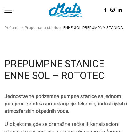
Početna
Prepumpne stanice
ENNE SOL PREPUMPNA STANICA
PREPUMPNE STANICE
ENNE SOL – ROTOTEC
Jednostavne podzemne pumpne stanice sa jednom
pumpom za efikasno uklanjanje fekalnih, industrijskih i
atmosferskih otpadnih voda.
U objektima gde se drenažne tačke ili kanalizacioni
izlazi nalaze ispod nivoa glavne ulične mreže (poput