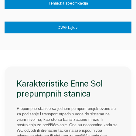
Tehnička specifikacija
DWG fajlovi
Karakteristike Enne Sol
prepumpnih stanica
Prepumpne stanice sa jednom pumpom projektovane su
za podizanje i transport otpadnih voda do sistema na
višim nivoima, kao što su kanalizacione mreže ili
postrojenja za prečišćavanje. One su neophodne kada se
WC odvodi ili drenažne tačke nalaze ispod nivoa
odvodnog sistema ili sistema za prečišćavanje (npr.