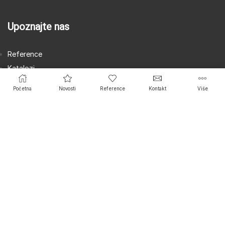
Upoznajte nas
Reference
Katalozi
Kontakt
Početna
Novosti
Reference
Kontakt
Više
Mapa sajta
Kontakt
MATS D.O.O.
ADRESA
Tikveška 17,